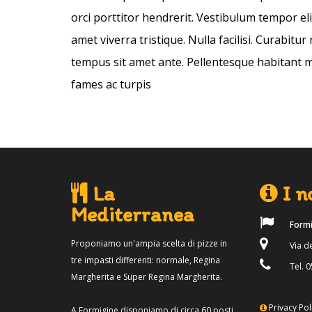
orci porttitor hendrerit. Vestibulum tempor eli
amet viverra tristique. Nulla facilisi. Curabit
tempus sit amet ante. Pellentesque habitant m
fames ac turpis
La
I no
Mediterranea
Formi
Proponiamo un'ampia scelta di pizze in
Via de
tre impasti differenti: normale, Regina
Tel. 0
Margherita e Super Regina Margherita.
Privacy Pol
A Formigine disponiamo di circa 60 posti