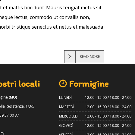
t et mattis tincidunt. Mauris feugiat metus sit
ur neque lectus, commodo ut convallis non,
orbi tristique senectus et netus et malesuada
READ MORE
stri locali
Formigine
gine (MO)
LUNEDÌ
12.00 - 15.00 / 18.00 - 24.00
lla Resistenza, 1/3/5
MARTEDÌ
12.00 - 15.00 / 18.00 - 24.00
59 57 00 37
MERCOLEDÌ
12.00 - 15.00 / 18.00 - 24.00
GIOVEDÌ
12.00 - 15.00 / 18.00 - 24.00
icy
VENERDÌ
12.00 - 15.00 / 18.00 - 24.00