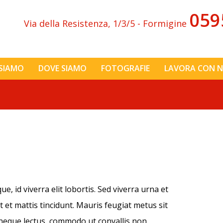
059
Via della Resistenza, 1/3/5 - Formigine
 SIAMO
DOVE SIAMO
FOTOGRAFIE
LAVORA CON N
, id viverra elit lobortis. Sed viverra urna et
t et mattis tincidunt. Mauris feugiat metus sit
ur neque lectus, commodo ut convallis non,