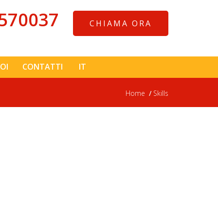
570037
CHIAMA ORA
OI
CONTATTI
IT
Home
Skills