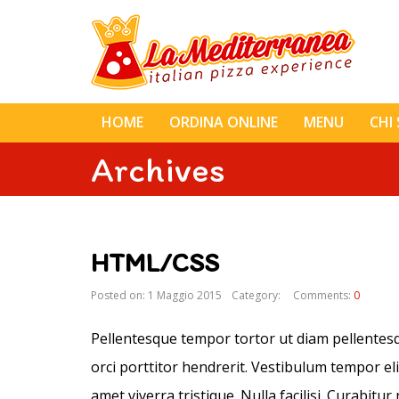
HOME
ORDINA ONLINE
MENU
CHI
Archives
HTML/CSS
Posted on: 1 Maggio 2015
Category:
Comments:
0
Pellentesque tempor tortor ut diam pellentesque
orci porttitor hendrerit. Vestibulum tempor eli
amet viverra tristique. Nulla facilisi. Curabit