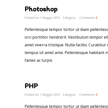
Photoshop
Posted on: 1 Maggio 2015
Category:
Comments:
0
Pellentesque tempor tortor ut diam pellentesque
orci porttitor hendrerit. Vestibulum tempor eli
amet viverra tristique. Nulla facilisi. Curabit
tempus sit amet ante. Pellentesque habitant m
fames ac turpis
PHP
Posted on: 1 Maggio 2015
Category:
Comments:
0
Pellentesque tempor tortor ut diam pellentesque