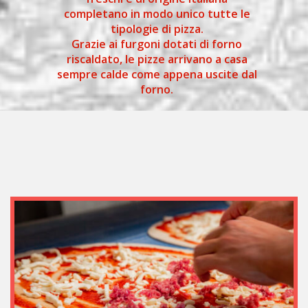
completano in modo unico tutte le
tipologie di pizza.
Grazie ai furgoni dotati di forno
riscaldato, le pizze arrivano a casa
sempre calde come appena uscite dal
forno.