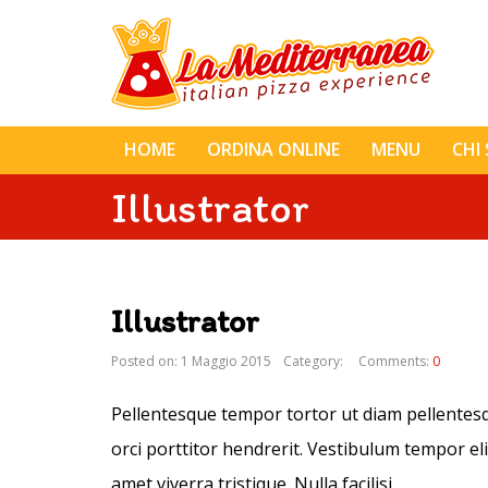
HOME
ORDINA ONLINE
MENU
CHI
Illustrator
Illustrator
Posted on: 1 Maggio 2015
Category:
Comments:
0
Pellentesque tempor tortor ut diam pellentesque
orci porttitor hendrerit. Vestibulum tempor eli
amet viverra tristique. Nulla facilisi.