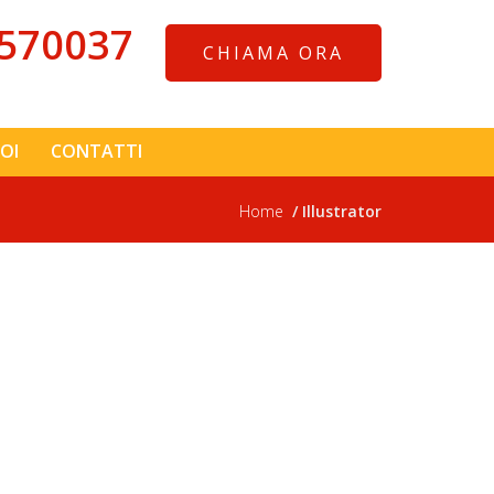
570037
CHIAMA ORA
OI
CONTATTI
Home
Illustrator