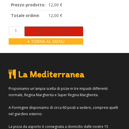
Prezzo prodotto:
12,00 €
Totale ordine:
12,00 €
La
Alternative:
AGGIUNGI AL CARRELLO
Quattro
TORNA AL MENU
Stagioni
Regina
quantità
La Mediterranea
Proponiamo un'ampia scelta di pizze in tre impasti differenti:
normale, Regina Margherita e Super Regina Margherita.
A Formigine disponiamo di circa 60 posti a sedere, compresi quelli
nel giardino esterno.
La pizza da asporto è consegnata a domicilio dalle nostre 15