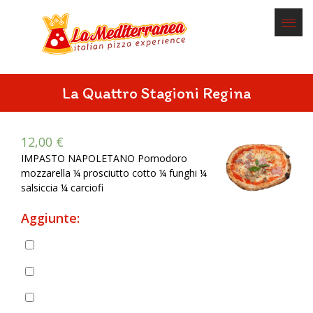
La Quattro Stagioni Regina
12,00
€
IMPASTO NAPOLETANO Pomodoro
mozzarella ¼ prosciutto cotto ¼ funghi ¼
salsiccia ¼ carciofi
Aggiunte:
Pancetta
(
+
2,00
€
)
Prosciutto cotto
(
+
2,50
€
)
Prosciutto crudo
(
+
3,00
€
)