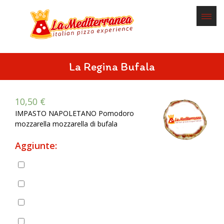
La Regina Bufala
10,50
€
IMPASTO NAPOLETANO Pomodoro
mozzarella mozzarella di bufala
Aggiunte:
Pancetta
(
+
2,00
€
)
Prosciutto cotto
(
+
2,50
€
)
Prosciutto crudo
(
+
3,00
€
)
Salame piccante
(
+
2,00
€
)