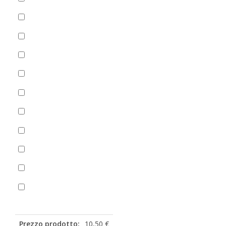
+Salsa di pomodoro
(
+
1,50
€
)
Spinaci
(
+
0,00
€
)
Zucchine
(
+
2,00
€
)
Aceto
(
+
1,00
€
)
Aglio
(
+
1,00
€
)
Basilico
(
+
1,00
€
)
Olio piccante
Origano
Ketchup bustina
(
+
0,50
€
)
Maionese bustina
(
+
0,50
€
)
Prezzo prodotto:
10,50 €