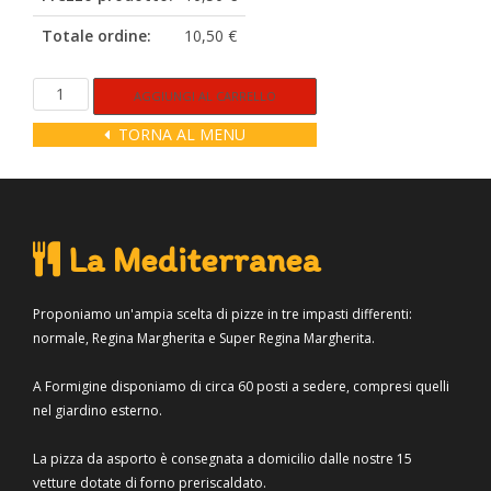
Totale ordine:
10,50 €
La
Alternative:
AGGIUNGI AL CARRELLO
Regina
TORNA AL MENU
Bufala
quantità
La Mediterranea
Proponiamo un'ampia scelta di pizze in tre impasti differenti:
normale, Regina Margherita e Super Regina Margherita.
A Formigine disponiamo di circa 60 posti a sedere, compresi quelli
nel giardino esterno.
La pizza da asporto è consegnata a domicilio dalle nostre 15
vetture dotate di forno preriscaldato.