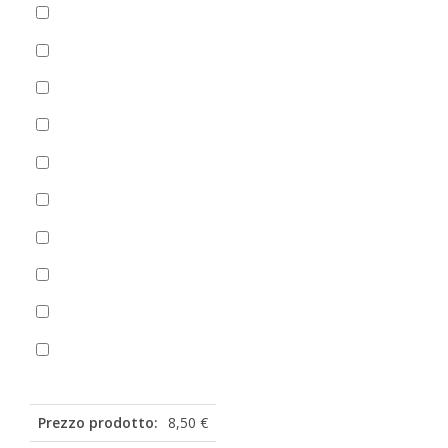
+Salsa di pomodoro
(
+
1,50
€
)
Spinaci
(
+
0,00
€
)
Zucchine
(
+
2,00
€
)
Aceto
(
+
1,00
€
)
Aglio
(
+
1,00
€
)
Basilico
(
+
1,00
€
)
Olio piccante
Origano
Ketchup bustina
(
+
0,50
€
)
Maionese bustina
(
+
0,50
€
)
Prezzo prodotto:
8,50 €