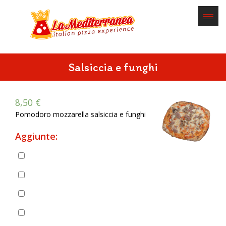
Salsiccia e funghi
8,50
€
Pomodoro mozzarella salsiccia e funghi
Aggiunte:
Pancetta
(
+
2,00
€
)
Prosciutto cotto
(
+
2,50
€
)
Prosciutto crudo
(
+
3,00
€
)
Salame piccante
(
+
2,00
€
)