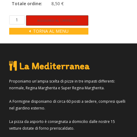
Totale ordine:
8,50 €
Salsiccia
Alternative:
AGGIUNGI AL CARRELLO
e
TORNA AL MENU
funghi
quantità
La Mediterranea
Proponiamo un'ampia scelta di pizze in tre impasti differenti:
normale, Regina Margherita e Super Regina Margherita.
A Formigine disponiamo di circa 60 posti a sedere, compresi quelli
nel giardino esterno.
La pizza da asporto è consegnata a domicilio dalle nostre 15
vetture dotate di forno preriscaldato.