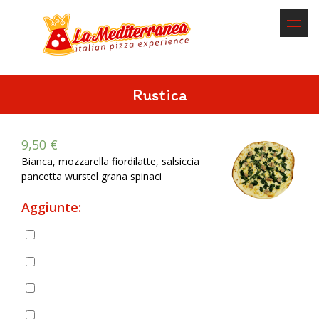
Rustica
9,50
€
Bianca, mozzarella fiordilatte, salsiccia
pancetta wurstel grana spinaci
Aggiunte:
Pancetta
(
+
2,00
€
)
Prosciutto cotto
(
+
2,50
€
)
Prosciutto crudo
(
+
3,00
€
)
Salame piccante
(
+
2,00
€
)