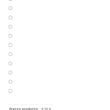
+Salsa di pomodoro
(
+
1,50
€
)
Spinaci
(
+
0,00
€
)
Zucchine
(
+
2,00
€
)
Aceto
(
+
1,00
€
)
Aglio
(
+
1,00
€
)
Basilico
(
+
1,00
€
)
Olio piccante
Origano
Ketchup bustina
(
+
0,50
€
)
Maionese bustina
(
+
0,50
€
)
Prezzo prodotto:
9,50 €