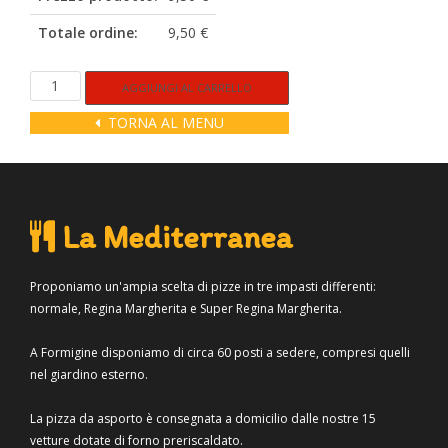
Totale ordine:
9,50 €
Rustica
Alternative:
AGGIUNGI AL CARRELLO
quantità
TORNA AL MENU
La Mediterranea
Proponiamo un'ampia scelta di pizze in tre impasti differenti:
normale, Regina Margherita e Super Regina Margherita.
A Formigine disponiamo di circa 60 posti a sedere, compresi quelli
nel giardino esterno.
La pizza da asporto è consegnata a domicilio dalle nostre 15
vetture dotate di forno preriscaldato.