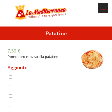
Patatine
7,50
€
Pomodoro mozzarella patatine
Aggiunte:
Pancetta
(
+
2,00
€
)
Prosciutto cotto
(
+
2,50
€
)
Prosciutto crudo
(
+
3,00
€
)
Salame piccante
(
+
2,00
€
)