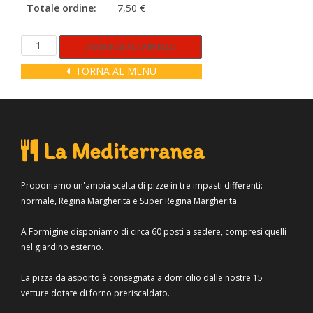
Totale ordine:
7,50 €
Patatine
Alternative:
AGGIUNGI AL CARRELLO
quantità
TORNA AL MENU
La Mediterranea
Proponiamo un'ampia scelta di pizze in tre impasti differenti:
normale, Regina Margherita e Super Regina Margherita.
A Formigine disponiamo di circa 60 posti a sedere, compresi quelli
nel giardino esterno.
La pizza da asporto è consegnata a domicilio dalle nostre 15
vetture dotate di forno preriscaldato.