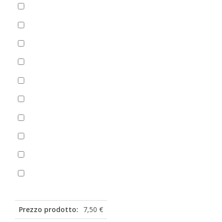
+Salsa di pomodoro
(
+
1,50
€
)
Spinaci
(
+
0,00
€
)
Zucchine
(
+
2,00
€
)
Aceto
(
+
1,00
€
)
Aglio
(
+
1,00
€
)
Basilico
(
+
1,00
€
)
Olio piccante
Origano
Ketchup bustina
(
+
0,50
€
)
Maionese bustina
(
+
0,50
€
)
Prezzo prodotto:
7,50 €