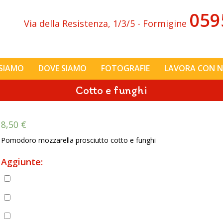
059
Via della Resistenza, 1/3/5 - Formigine
 SIAMO
DOVE SIAMO
FOTOGRAFIE
LAVORA CON N
Cotto e funghi
8,50
€
Pomodoro mozzarella prosciutto cotto e funghi
Aggiunte:
Pancetta
(
+
2,00
€
)
Prosciutto cotto
(
+
2,50
€
)
Prosciutto crudo
(
+
3,00
€
)