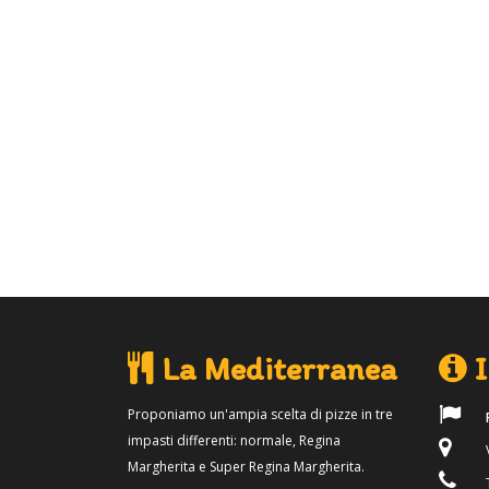
La Mediterranea
I
Proponiamo un'ampia scelta di pizze in tre
impasti differenti: normale, Regina
V
Margherita e Super Regina Margherita.
T