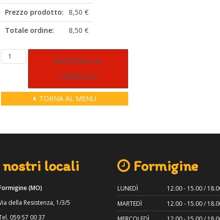
Prezzo prodotto:
8,50 €
Totale ordine:
8,50 €
Cotto
Alternative:
AGGIUNGI AL
e
CARRELLO
funghi
quantità
TORNA AL MENU
 nostri locali
Formigine
Formigine (MO)
LUNEDÌ
12.00 - 15.00 / 18.0
ia della Resistenza, 1/3/5
MARTEDÌ
12.00 - 15.00 / 18.0
el. 059 57 00 37
MERCOLEDÌ
12.00 - 15.00 / 18.0