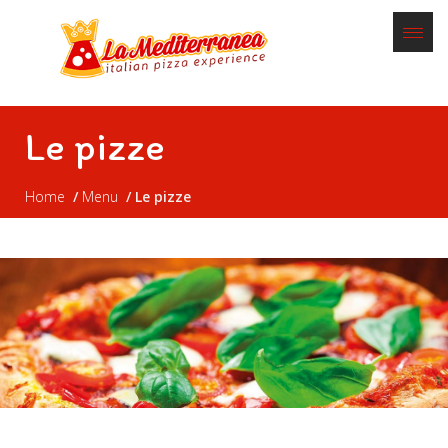
Le pizze
Home
Menu
Le pizze