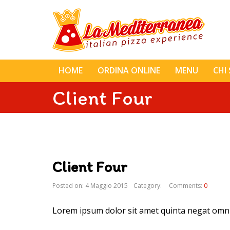
HOME
ORDINA ONLINE
MENU
CHI
Client Four
Client Four
Posted on: 4 Maggio 2015
Category:
Comments:
0
Lorem ipsum dolor sit amet quinta negat omn