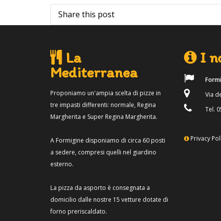
Share this post
La
I no
Mediterranea
Formi
Proponiamo un'ampia scelta di pizze in
Via de
tre impasti differenti: normale, Regina
Tel. 0
Margherita e Super Regina Margherita.
Privacy Pol
A Formigine disponiamo di circa 60 posti
a sedere, compresi quelli nel giardino
esterno.
La pizza da asporto è consegnata a
domicilio dalle nostre 15 vetture dotate di
forno preriscaldato.