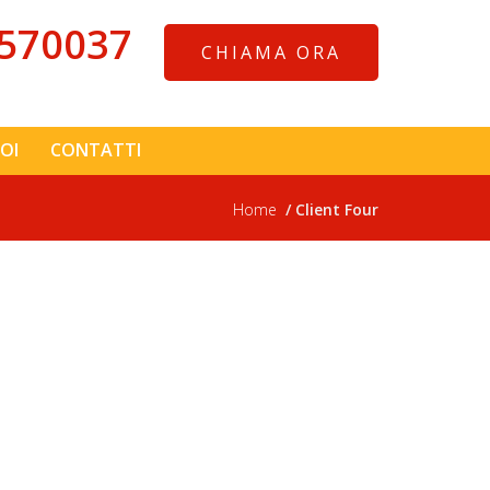
570037
CHIAMA ORA
OI
CONTATTI
Home
Client Four